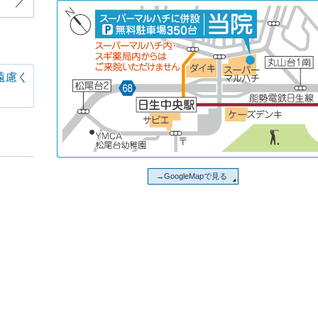
／
遠慮く
→GoogleMapで見る